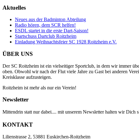
Aktuelles
Neues aus der Badminton Abteilung
Radio hören, dem SCR helfen!
ESDL startet in die erste Dart-Saison!
Startschuss Dartclub Roitzheim
Einladung Weihnachtsfeier SC 1928 Roitzheim e.V.
ÜBER UNS
Der SC Roitzheim ist ein vielseitiger Sportclub, in dem wir immer ü
oben. Obwohl wir nach der Flut viele Jahre zu Gast bei anderen Verein
Kreisklasse aufzusteigen.
Roitzheim ist mehr als nur ein Verein!
Newsletter
Mittendrin statt nur dabei.... mit unserem Newsletter halten wir Dich
KONTAKT
Lilienstrasse 2, 53881 Euskirchen-Roitzheim