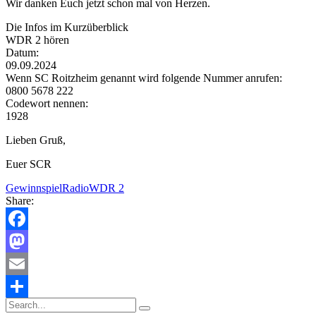
Wir danken Euch jetzt schon mal von Herzen.
Die Infos im Kurzüberblick
WDR 2 hören
Datum:
09.09.2024
Wenn SC Roitzheim genannt wird folgende Nummer anrufen:
0800 5678 222
Codewort nennen:
1928
Lieben Gruß,
Euer SCR
Gewinnspiel
Radio
WDR 2
Share:
Facebook
Mastodon
Email
Teilen